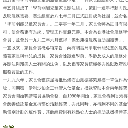
年五月組成了「學前弱能兒童家長關注組」，策劃一連串行動向政
反映服務需要。關注組更於八七年二月正式註冊成為社團，並命名
「學前弱能兒童家長會」。二零零一年二月，家長會轉為註冊有限
司，使會務更有系統，管理工作更趨完善。本會為香港社會服務聯
會員，並曾於一九九三年六月獲得「傑出康復服務自助團體獎」。
一直以來，家長會貫徹各項宗旨，向有關當局爭取弱能兒童的服務
隨著家長與弱兒的成長，家長會除跟進學前、學齡及成人的服務外
亦關注與殘疾人士有關的法例，以及倡導家長積極參與推動政府改
服務質量的工作。
一九九六年，家長會獲房屋署批出鑽石山鳳德邨紫鳳樓一單位作為
址，同期獲「伊利沙伯女王弱智人仕基金」撥款資助本會兩年經費
家長會開始聘請職員協助會務。自1998年開始，家長會得到香港賽
會慈善信託基金支持部份活動經費，與此同時，亦得到不同的基金
助個別計劃的運作費，其餘經費則有賴熱心人士的捐助及機構籌募